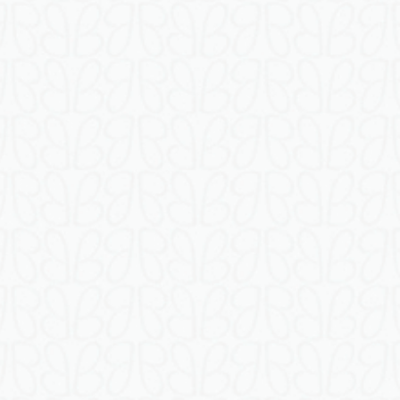
(
香
港
)