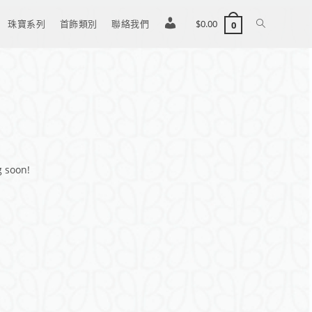
珠寶系列
首飾類別
聯絡我們
登
$
0.00
0
入
/
註
g soon!
冊