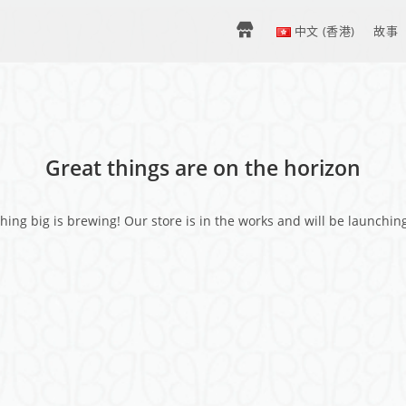
H
中文 (香港)
故事
O
M
Great things are on the horizon
E
ing big is brewing! Our store is in the works and will be launchin
–
中
文