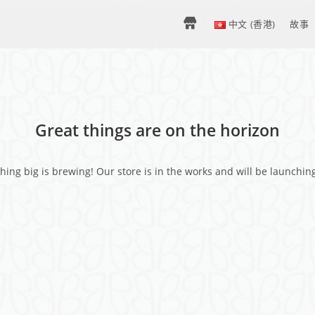
H
中文 (香港)
故事
O
M
Great things are on the horizon
E
ing big is brewing! Our store is in the works and will be launchin
–
中
文