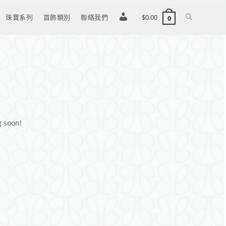
珠寶系列
首飾類別
聯絡我們
登
$
0.00
0
入
/
註
g soon!
冊