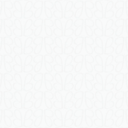
(
香
港
)