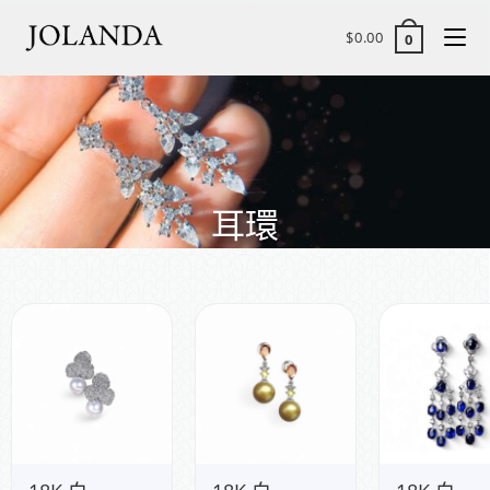
$
0.00
0
耳環