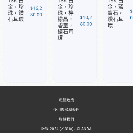
18K 白
18K 白
18K 白
金，珍
金，珍
金，藍
$
16,2
$
珠，鑽
珠，檸
寶石，
80.00
$
10,2
0
石耳環
檬晶，
鑽石耳
80.00
碧璽，
環
鑽石耳
環
私隱政策
使用條款和條件
聯絡我們
版權 2024 (若蘭黛) JOLANDA