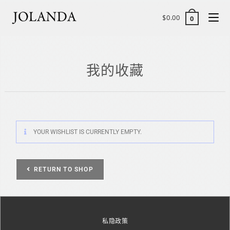
$
0.00
0
我的收藏
YOUR WISHLIST IS CURRENTLY EMPTY.
RETURN TO SHOP
私隐政策